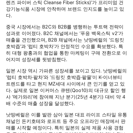
렌즈 파이버 스틱 Cleanse Fiber Sticks)’가 프리미엄 건
강기능식품 시장에 안착하며 브랜드 인지도를 높이고 있
다.
중국 시장에서는 B2C와 B2B를 병행하는 투트랙 전략이
성과로 이어졌다. B2C 채널에서는 ‘푸응 백옥스틱 v2’가
매출을 견인했으며, B2B 채널에서는 낫띵베럴의 ‘드링킷
호박즙’과 ‘럽티 호박차’가 안정적인 수요를 확보했다. 특
히 대형 왕홍과의 협업을 통한 마케팅이 구매 전환으로 이
어지며 성장세를 뒷받침했다.
일본 시장 역시 가파른 성장세를 보이고 있다. 낫띵베럴의
‘럽티 호박차·팥차’와 ‘드링킷 호박즙·팥물’이 K-이너뷰티
트렌드를 타고 현지 MZ세대 사이에서 큰 인기를 얻고 있
다. 실제로 일본 이커머스 큐텐(Qoo10)의 대규모 할인 행
사 ‘메가와리’에 참여해 지난 분기(25년 4분기) 대비 약 4
배 수준의 매출 성장을 달성했다.
낫띵베럴은 이를 발판 삼아 일본 대표 라이프 스타일 유통
채널인 돈키호테와 로프트 등 주요 오프라인 매장에서 판
매를 시작할 예정이다. 특히 일본의 실제 제품 사용 경험