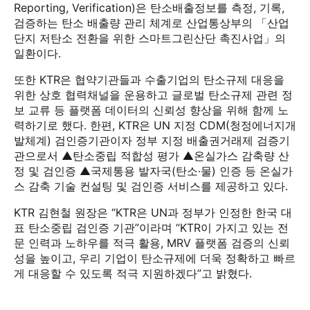
Reporting, Verification)은 탄소배출정보를 측정, 기록,
검증하는 탄소 배출량 관리 체계로 산업통상부의 「산업
단지 저탄소 전환을 위한 스마트그린산단 촉진사업」의
일환이다.
또한 KTR은 협약기관들과 수출기업의 탄소규제 대응을
위한 상호 협력채널을 운용하고 글로벌 탄소규제 관련 정
보 교류 등 플랫폼 데이터의 신뢰성 향상을 위해 함께 노
력하기로 했다. 한편, KTR은 UN 지정 CDM(청정에너지개
발체계) 검인증기관이자 정부 지정 배출권거래제 검증기
관으로서 ▲탄소중립 적합성 평가 ▲온실가스 감축량 산
정 및 검인증 ▲국제통용 발자국(탄소·물) 인증 등 온실가
스 감축 기술 컨설팅 및 검인증 서비스를 제공하고 있다.
KTR 김현철 원장은 “KTR은 UN과 정부가 인정한 한국 대
표 탄소중립 검인증 기관”이라며 “KTR이 가지고 있는 전
문 인력과 노하우를 적극 활용, MRV 플랫폼 검증의 신뢰
성을 높이고, 우리 기업이 탄소규제에 더욱 정확하고 빠르
게 대응할 수 있도록 적극 지원하겠다”고 밝혔다.