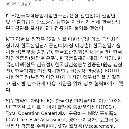
09:38 * 댓글 0
KTR(한국화학융합시험연구원, 원장 김현철)이 산업단지
및 수출기업의 탄소중립 실현을 지원하기 위해 한국산업
단지공단을 포함한 9개 검증기관 협약을 맺었다.
KTR 김현철 원장은 15일 서울 대한상공회의소 국제회의
장에서 한국산업단지공단(이사장 이상훈), 한국산업기술
시험원(본부장 송현규), 한국표준협회(회장 문동민), 한국
경영인증원(원장 황은주), 한국품질재단(대표 송지영), 한
국인터텍(상무 선유성), 한국생산성본부인증원(원장 강장
진), 한국기계전기전자시험연구원(원장 안성일), KOTITI
시험연구원(부원장 이정현)과 다자간 업무협약을 체결하
고 글로벌 탄소규제 대응 지원을 위해 상호 협력하기로 했
다.
업무협약에 따라 KTR은 한국산업단지공단이 지난 2025
년 구축한 스마트 에너지 플랫폼 통합운영센터(TOC+,
Total Operation Center)에서 운용하는 MRV 플랫폼의
LCA(Life Cycle Assessment, 생애주기평가) 보고서 등
신뢰성 검증을 수행한다. MRV 플랫폼(Measurement,