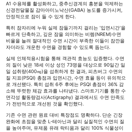
A1 수용체를 활성화하고, 중추신경계의 흥분을 억제하는
신경전달물질 감마아미노낙산(GABA) 농도를 증가시켜,
안정적으로 잠이 들 수 있게 한다.
특히 잠자리에 누워 실제 잠들기까지 걸리는 '입면시간'을
빠르게 단축하고, 깊은 잠을 의미하는 비렘(NREM)수면
비율을 늘려 절대적인 수면 시간이 부족한 이들이 잠깐을
자더라도 개운한 수면을 경험할 수 있도록 돕는다.
실제 인체적용시험을 통해 객관적 효능도 입증했다. 수면
의 질이 낮은 18세 이상 성인 73명을 대상으로 90일간 일
일 섭취량(400㎎)을 섭취하게 한 결과, 피츠버그 수면의
질 지표(PSQI) 총점과 입면시간, 수면 효율 등이 유의적으
로 개선됐다. 특히 섭취 6주 후에는 PSQI 총점이 36% 감
소해 뚜렷한 체감 효과를 나타냈다. 스마트기기를 통한 수
면각성 활동량검사(Actigraphy) 결과에서도 수면 만족도
가 전반적으로 개선된 것을 확인했다.
기존 수면 관련 원료 대비 특장점도 명확하다. 단순 긴장
완화에 초점을 맞춘 L-테아닌과 달리 실질적인 수면의 질
을 높여주며, 유제품 유래 락티움과 달리 100% 식물성이