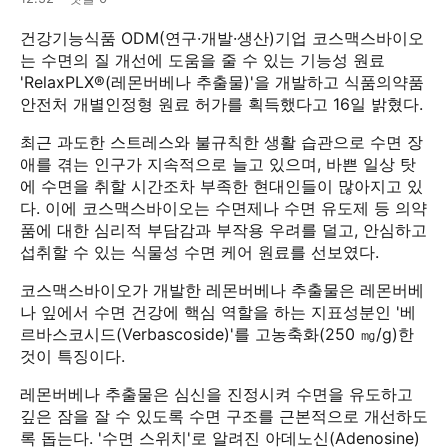
건강기능식품 ODM(연구·개발·생산)기업 코스맥스바이오
는 수면의 질 개선에 도움을 줄 수 있는 기능성 원료
'RelaxPLX®(레몬버베나 추출물)'을 개발하고 식품의약품
안전처 개별인정형 원료 허가를 획득했다고 16일 밝혔다.
최근 과도한 스트레스와 불규칙한 생활 습관으로 수면 장
애를 겪는 인구가 지속적으로 늘고 있으며, 바쁜 일상 탓
에 수면을 취할 시간조차 부족한 현대인들이 많아지고 있
다. 이에 코스맥스바이오는 수면제나 수면 유도제 등 의약
품에 대한 심리적 부담감과 부작용 우려를 덜고, 안심하고
섭취할 수 있는 식물성 수면 케어 원료를 선보였다.
코스맥스바이오가 개발한 레몬버베나 추출물은 레몬버베
나 잎에서 수면 건강에 핵심 역할을 하는 지표성분인 '베
르바스코시드(Verbascoside)'를 고농축화(250 ㎎/g)한
것이 특징이다.
레몬버베나 추출물은 심신을 진정시켜 수면을 유도하고
깊은 잠을 잘 수 있도록 수면 구조를 근본적으로 개선하도
록 돕는다. '수면 스위치'로 알려진 아데노신(Adenosine)