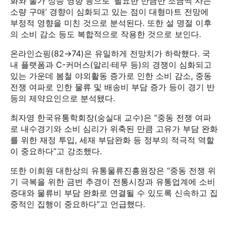
화와 물가 상승 영향 등으로 ‘필요한 만큼만 조금씩 사는
소량 구매’ 경향이 심화되고 있는 점이 대형마트 전망에
부정적 영향을 미친 것으로 분석된다. 또한 설 명절 이후
의 소비 감소 등도 복합적으로 작용한 것으로 보인다.
온라인쇼핑(82→74)은 유일하게 전망치가 하락했다. 국
내 플랫폼과 C-커머스(알리·테무 등)의 경쟁이 심화되고
있는 가운데 봄철 야외활동 증가로 인한 소비 감소, 중동
전쟁 여파로 인한 물류 및 배송비 부담 증가 등이 경기 반
등의 제약요인으로 분석됐다.
최자영 한국유통학회장(숭실대 교수)은 “중동 전쟁 여파
로 내수경기와 소비 심리가 위축된 만큼 고유가 부담 완화
를 위한 재정 투입, 세재 부담완화 등 정부의 적극적 역할
이 중요하다”고 강조했다.
또한 이희원 대한상의 유통물류진흥원장은 “중동 전쟁 위
기 극복을 위한 금번 추경이 전통시장과 유통업계에 소비
증대와 물류비 부담 완화로 연결될 수 있도록 신속하고 집
중적인 집행이 중요하다”고 언급했다.