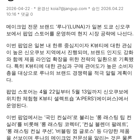
2026-04-22 · * 윤경선 koia7@jangup.com * 승인 2026.04.22
10:16 * 댓글 0
메이크업 전문 브랜드 ‘루나’(LUNA)가 일본 도쿄 신오쿠
보에서 팝업 스토어를 운영하며 현지 시장 공략에 나선다.
이번 팝업은 일본 내 한류 중심지이자 K뷰티에 대한 관심
이 높은 신오쿠보 지역에서 진행되며, 브랜드 인지도 강화
와 함께 제품 라인업 확장을 위한 전략의 일환으로 기획됐
다. 특히 K뷰티에 대한 관심과 구매 관여도가 높은 소비자
층을 대상으로 루나의 브랜드 경쟁력을 적극 알릴 계획이
다.
팝업 스토어는 4월 22일부터 5월 13일까지 신오쿠보에
위치한 체험형 K뷰티 셀렉트숍 ‘A:PERS’(에이퍼스)에서
운영된다.
이번 팝업에서는 ‘국민 컨실러’로 불리는 ‘롱 래스팅 팁 컨
실러’를 비롯해 ‘롱 래스팅 코렉터’, ‘컨실 블렌더 팔레트’,
‘롱 래스팅 컨실 쿠션’, ‘버블링 껌 글로스’ 등 다양한 제품
을 선보이며 루나의 메이크업 전문성을 알리는 것은 물론