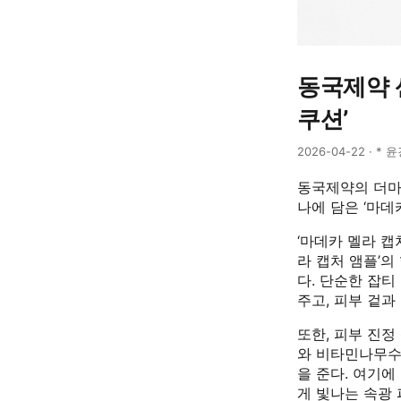
동국제약 
쿠션’
2026-04-22 · * 
동국제약의 더마
나에 담은 ‘마데
‘마데카 멜라 캡
라 캡처 앰플’의
다. 단순한 잡티
주고, 피부 겉과
또한, 피부 진
와 비타민나무수를
을 준다. 여기
게 빛나는 속광 