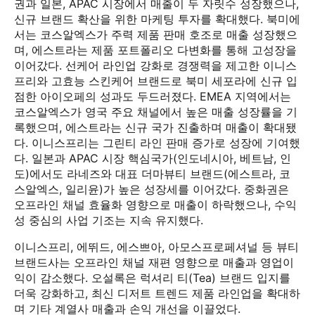
권과 일본, APAC 시장에서 매출이 두 자릿수 성장했으나,
신규 브랜드 확산을 위한 마케팅 투자를 확대했다. 북미에
서는 코스알엑스가 주력 제품 판매 호조로 매출 성장했으
며, 에스트라는 제품 포트폴리오 다변화를 통해 고성장을
이어갔다. 선케어 라인업 강화로 경쟁력을 제고한 이니스
프리와 고효능 스킨케어 브랜드로 북미 세포라에 신규 입
점한 아이오페의 성과도 두드러졌다. EMEA 지역에서는
코스알엑스가 영국 주요 채널에서 높은 매출 성장률을 기
록했으며, 에스트라는 신규 국가 진출하며 매출이 확대됐
다. 이니스프리는 그린티 라인 판매 증가로 성장에 기여했
다. 일본과 APAC 시장 핵심국가(인도네시아, 베트남, 인
도)에서도 라네즈와 대표 더마뷰티 브랜드(에스트라, 코
스알엑스, 일리윤)가 높은 성장세를 이어갔다. 중화권은
오프라인 채널 효율화 영향으로 매출이 하락했으나, 수익
성 중심의 사업 기조는 지속 유지했다.
이니스프리, 에뛰드, 에스쁘아, 아모스프로페셔널 등 뷰티
브랜드사는 오프라인 채널 재편 영향으로 매출과 영업이
익이 감소했다. 오설록은 럭셔리 티(Tea) 브랜드 입지를
더욱 강화하고, 최신 디저트 트렌드 제품 라인업을 확대하
며 기타 계열사 매출과 손익 개선을 이끌었다.