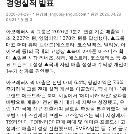
경영실적 발표
2026-04-29 · * 윤강희 jangup@jangup.com * 승인 2026.04.29
08:31 * 댓글 0
아모레퍼시픽 그룹은 2026년 1분기 연결 기준 매출액 1
조 2,227억 원, 영업이익 1,378억 원을 달성했다. ▲그룹
대표 더마 뷰티 브랜드(에스트라, 코스알엑스, 일리윤, 아
이오페 등)의 국내외 고성장 ▲북미 아마존 비즈니스 확
대 ▲일본 시장 라네즈, 헤라, 에스트라, 코스알엑스 등 주
요 브랜드 고성장 ▲국내 사업 매출 성장과 수익성 개선이
1분기 성과를 견인했다.
아모레퍼시픽 매출은 전년 대비 6.4%, 영업이익은 7.6%
증가하며 그룹 전체 실적 개선을 이끌었다. 국내 더마 1위
브랜드 에스트라는 북미 시장에서 ‘에이시카 라인’ 성과를
바탕으로 매출이 전년 동기 대비 세 자릿수 성장했고, 유
럽 17개국에 신규 진출하며 글로벌 확장을 본격화했다. 글
로벌 더마 스킨케어 브랜드 코스알엑스는 북미 시장에서
‘RX라인’과 ‘PDRN라인’ 판매 확대 및 아마존 프로모션 고
성과로 매출이 성장 전환했으며, EMEA·일본 등 주요 글로