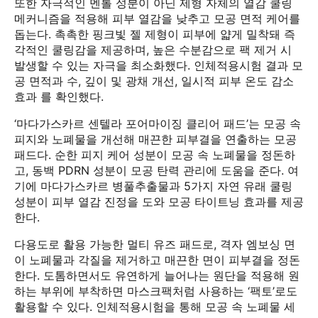
또한 자극적인 멘톨 성분이 아닌 제형 자체의 열감 쿨링
메커니즘을 적용해 피부 열감을 낮추고 모공 면적 케어를
돕는다. 촉촉한 핑크빛 젤 제형이 피부에 얇게 밀착돼 즉
각적인 쿨링감을 제공하며, 높은 수분감으로 팩 제거 시
발생할 수 있는 자극을 최소화했다. 인체적용시험 결과 모
공 면적과 수, 깊이 및 광채 개선, 일시적 피부 온도 감소
효과 를 확인했다.
‘마다가스카르 센텔라 포어마이징 클리어 패드’는 모공 속
피지와 노폐물을 개선해 매끈한 피부결을 연출하는 모공
패드다. 순한 피지 케어 성분이 모공 속 노폐물을 정돈하
고, 동백 PDRN 성분이 모공 탄력 관리에 도움을 준다. 여
기에 마다가스카르 병풀추출물과 5가지 자연 유래 쿨링
성분이 피부 열감 진정을 도와 모공 타이트닝 효과를 제공
한다.
다용도로 활용 가능한 멀티 유즈 패드로, 격자 엠보싱 면
이 노폐물과 각질을 제거하고 매끈한 면이 피부결을 정돈
한다. 도톰하면서도 유연하게 늘어나는 원단을 적용해 원
하는 부위에 부착하면 마스크팩처럼 사용하는 ‘팩토’로도
활용할 수 있다. 인체적용시험을 통해 모공 속 노폐물 세