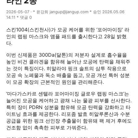
라인 2종
2026-05-07 · * 윤강희 jangup@jangup.com * 승인 2026.05.06
14:11 * 댓글 0
스킨1004(스킨천사)가 모공 케어를 위한 ‘포어마이징’ 라
인의 랩핑 마스크와 앰플 패드를 출시한다고 28일 밝혔
다.
이번 신제품은 300Da(달톤)의 저분자 설계로 흡수율을
높인 비건 콜라겐을 함유해 늘어난 모공에 탄력을 채워주
는 것이 특징이다. 히말라야 핑크 솔트의 삼투 작용으로
모공 속 노폐물과 독소 배출을 돕고, 모공 개선 특허 성분
이 모공 확장의 근본적인 원인을 관리해준다.
‘마다가스카르 센텔라 포어마이징 글로우 랩핑 마스크’는
늘어진 모공을 케어하고 광채 나는 물광 피부를 선사한다.
특히 장미 PDRN 성분을 함유해 모공 탄력을 강화하고 타
이트닝 효과를 제공한다. 리포좀 발효 히알루론산과 수분
공급을 위한 핑크 선인장 추출물이 함유돼 팩 제거 후에도
건조함 없이 촉촉한 피부로 가꿔준다.