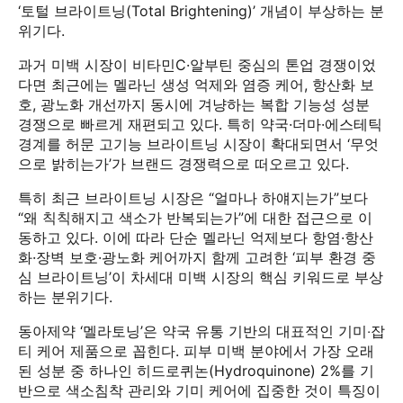
‘토털 브라이트닝(Total Brightening)’ 개념이 부상하는 분
위기다.
과거 미백 시장이 비타민C·알부틴 중심의 톤업 경쟁이었
다면 최근에는 멜라닌 생성 억제와 염증 케어, 항산화 보
호, 광노화 개선까지 동시에 겨냥하는 복합 기능성 성분
경쟁으로 빠르게 재편되고 있다. 특히 약국·더마·에스테틱
경계를 허문 고기능 브라이트닝 시장이 확대되면서 ‘무엇
으로 밝히는가’가 브랜드 경쟁력으로 떠오르고 있다.
특히 최근 브라이트닝 시장은 “얼마나 하얘지는가”보다
“왜 칙칙해지고 색소가 반복되는가”에 대한 접근으로 이
동하고 있다. 이에 따라 단순 멜라닌 억제보다 항염·항산
화·장벽 보호·광노화 케어까지 함께 고려한 ‘피부 환경 중
심 브라이트닝’이 차세대 미백 시장의 핵심 키워드로 부상
하는 분위기다.
동아제약 ‘멜라토닝’은 약국 유통 기반의 대표적인 기미‧잡
티 케어 제품으로 꼽힌다. 피부 미백 분야에서 가장 오래
된 성분 중 하나인 히드로퀴논(Hydroquinone) 2%를 기
반으로 색소침착 관리와 기미 케어에 집중한 것이 특징이