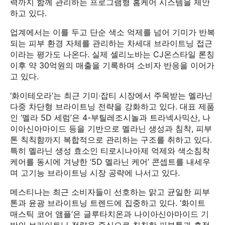
력까지 함께 관리하는 프로그램형 홈케어 시스템을 제안
하고 있다.
업계에서는 이를 두고 단순 색소 억제를 넘어 기미가 반복
되는 피부 환경 자체를 관리하는 차세대 브라이트닝 접근
이라는 평가도 나온다. 실제 셀리노바는 CJ온스타일 론칭
이후 약 30억원의 매출을 기록하며 소비자 반응을 이어가
고 있다.
‘화이테오라’는 최근 기미‧잡티 시장에서 주목받는 멜라닌
다중 차단형 브라이트닝 전략을 강화하고 있다. 대표 제품
인 ‘멜라 5D 세럼’은 4-부틸레조시놀과 트라넥사믹산, 나
이아신아마이드 등을 기반으로 멜라닌 생성과 침착, 피부
톤 칙칙함까지 복합적으로 관리하는 구조를 취하고 있다.
특히 멜라닌 생성 효소인 티로시나아제 억제와 색소침착
케어를 동시에 겨냥한 ‘5D 멜라닌 케어’ 콘셉트를 내세우
며 고기능 브라이트닝 시장 공략에 나서고 있다.
메스티나는 최근 소비자들이 선호하는 맑고 균일한 피부
톤과 윤광 브라이트닝 트렌드에 집중하고 있다. ‘화이트
매스틱 코어 앰플’은 글루타치온과 나이아신아마이드 기
반의 브라이트닝 전략을 중심으로 칙칙한 피부톤과 흔적