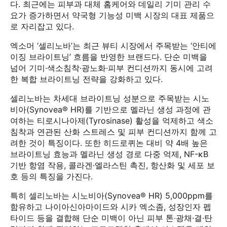
다. 최근에는 피부과 대체 홈케어와 데일리 기미 관리 수
요가 증가하면서 약국형 기능성 미백 시장의 대표 제품으
로 자리잡고 있다.
엑소머 ‘셀리노바’는 최근 뷰티 시장에서 주목받는 ‘안티에
이징 브라이트닝’ 흐름을 반영한 브랜드다. 단순 미백을
넘어 기미·색소침착·광노화·피부 컨디션까지 동시에 고려
한 복합 브라이트닝 전략을 강화하고 있다.
셀리노바는 차세대 브라이트닝 성분으로 주목받는 시노
비아(Synovea® HR)를 기반으로 멜라닌 생성 과정에 관
여하는 티로시나아제(Tyrosinase) 활성을 억제하고 색소
침착과 연관된 산화 스트레스 및 피부 컨디션까지 함께 고
려한 것이 특징이다. 또한 히드로퀴논 대비 약 4배 높은
브라이트닝 효능과 멜라닌 생성 경로 다중 억제, NF-κB
기반 항염 작용, 콜라겐·엘라스틴 촉진, 항산화 및 세포 보
호 등의 특징을 가진다.
특히 셀리노바는 시노비아(Synovea® HR) 5,000ppm를
함유하고 나이아신아마이드와 시카 엑소좀, 성장인자 펩
타이드 등을 결합해 단순 미백이 아닌 피부 톤‧광채·결·탄