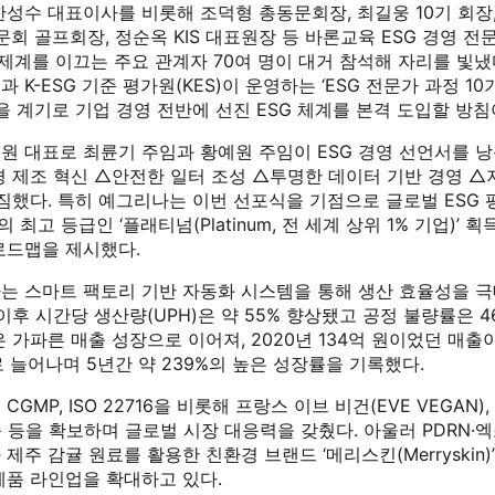
한성수 대표이사를 비롯해 조덕형 총동문회장, 최길웅 10기 회장
문회 골프회장, 정순옥 KIS 대표원장 등 바론교육 ESG 경영 전
경제계를 이끄는 주요 관계자 70여 명이 대거 참석해 자리를 빛냈
 K-ESG 기준 평가원(KES)이 운영하는 ‘ESG 전문가 과정 10
을 계기로 기업 경영 전반에 선진 ESG 체계를 본격 도입할 방침
원 대표로 최륜기 주임과 황예원 주임이 ESG 경영 선언서를 
경 제조 혁신 △안전한 일터 조성 △투명한 데이터 기반 경영 △
다짐했다. 특히 예그리나는 이번 선포식을 기점으로 글로벌 ESG
s)의 최고 등급인 ‘플래티넘(Platinum, 전 세계 상위 1% 기업)’
로드맵을 제시했다.
는 스마트 팩토리 기반 자동화 시스템을 통해 생산 효율성을 극
이후 시간당 생산량(UPH)은 약 55% 향상됐고 공정 불량률은 4
 가파른 매출 성장으로 이어져, 2020년 134억 원이었던 매출이
로 늘어나며 5년간 약 239%의 높은 성장률을 기록했다.
GMP, ISO 22716을 비롯해 프랑스 이브 비건(EVE VEGAN)
인증 등을 확보하며 글로벌 시장 대응력을 갖췄다. 아울러 PDRN·
제주 감귤 원료를 활용한 친환경 브랜드 ‘메리스킨(Merryskin)
제품 라인업을 확대하고 있다.