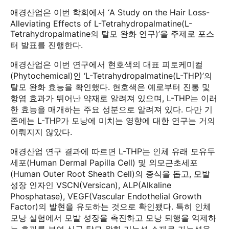
애경산업은 이번 학회에서 ‘A Study on the Hair Loss-
Alleviating Effects of L-Tetrahydropalmatine(L-
Tetrahydropalmatine의 탈모 완화 연구)’을 주제로 포스
터 발표를 진행한다.
애경산업은 이번 연구에서 현호색의 대표 피토케미컬
(Phytochemical)인 ‘L-Tetrahydropalmatine(L-THP)’의
탈모 완화 효능을 확인했다. 현호색은 예로부터 진통 및
항염 효과가 뛰어난 약재로 알려져 있으며, L-THP는 이러
한 효능을 매개하는 주요 성분으로 알려져 있다. 다만 기
존에는 L-THP가 모낭에 미치는 영향에 대한 연구는 거의
이뤄지지 않았다.
애경산업 연구 결과에 따르면 L-THP는 인체 유래 모유두
세포(Human Dermal Papilla Cell) 및 외모근초세포
(Human Outer Root Sheath Cell)의 증식을 돕고, 모발
성장 인자인 VSCN(Versican), ALP(Alkaline
Phosphatase), VEGF(Vascular Endothelial Growth
Factor)의 발현을 유도하는 것으로 확인됐다. 특히 인체
모낭 실험에서 모발 성장을 촉진하고 모낭 퇴행을 억제하