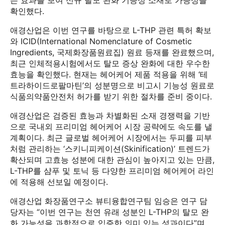
는 효과를 보여 신규 탈모 완화 기능성 소재로 가능성을
확인했다.
애경산업은 이번 연구를 바탕으로 L-THP 관련 특허 확보
와 ICID(International Nomenclature of Cosmetic
Ingredients, 국제화장품원료집) 원료 등재를 완료했으며,
최근 인체적용시험에서도 탈모 증상 완화에 대한 우수한
효능을 확인했다. 현재는 헤어케어 제품 적용을 위해 ‘테
트라하이드로팔마틴’의 성분명으로 비고시 기능성 원료로
식품의약품안전처 허가를 받기 위한 절차를 준비 중이다.
애경산업은 검증된 효능과 차별화된 소재 경쟁력을 기반
으로 국내외 프리미엄 헤어케어 시장 공략에도 속도를 낼
계획이다. 최근 글로벌 헤어케어 시장에서는 두피를 피부
처럼 관리하는 ‘스키니피케이션(Skinification)’ 트렌드가
확산되며 고효능 성분에 대한 관심이 높아지고 있는 만큼,
L-THP를 샴푸 및 토닉 등 다양한 프리미엄 헤어케어 라인
에 적용해 선보일 예정이다.
애경산업 화장품연구소 뷰티융합연구팀 임승은 연구 담
당자는 “이번 연구는 천연 유래 성분인 L-THP의 탈모 완
화 가능성을 과학적으로 입증한 의미 있는 성과이다”며