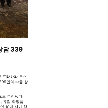
담 339
코 프라하와 오스
209건의 수출 상
으로 추진됐다.
, 유럽 화장품
업 10개 사가 참