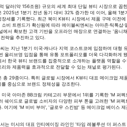
00억 달러(약 156조원) 규모의 세계 최대 단일 뷰티 시장으로 꼽
 2025년 1분기 전년 동기 대비 32% 증가한 데 이어, 올해 1분
성장세를 기록했다. 최근 북미 K뷰티 시장에서 제품 구매 이전에
 소비 트렌드가 확산됨에 따라 에이블씨엔씨는 아마존·틱톡샵·
채널에서 확보한 고객 기반을 오프라인 매장으로 연결하는 '옴니
l)' 전략을 추진하고 있다.
씨는 지난 1분기 미국·캐나다 지역 코스트코에 입점하며 대형 
이번 올리브영 입점을 통해 유통 포트폴리오를 더욱 다각화하게 됐
에서 한국 뷰티 브랜드를 집중적으로 소개하는 플랫폼 역할을 수
토리와 제품력을 효과적으로 전달할 수 있는 채널로 평가된다.
 총 29종이다. 특히 글로벌 시장에서 K뷰티 대표 메이크업 제
리를 중심으로 브랜드 정체성을 강조한다.
미국 아마존 BB크림 카테고리 부문에서 1위를 기록한 'M 퍼펙
컬러 쉐이드로 글로벌 소비자의 다양한 피부 톤을 고려한 'M 퍼펙트
. 여기에 'M 비비 부머', '글로우 스킨밤' 등 메이크업 베이스 
는 미샤의 대표 안티에이징 라인인 '타임 레볼루션 더 퍼스트 에센