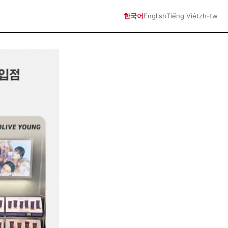
한국어
English
Tiếng Việt
zh-tw