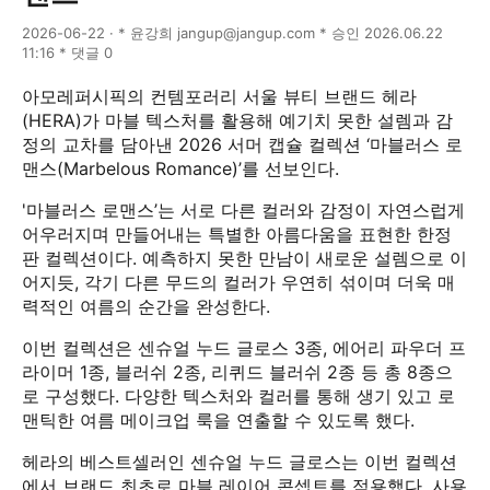
2026-06-22 · * 윤강희 jangup@jangup.com * 승인 2026.06.22
11:16 * 댓글 0
아모레퍼시픽의 컨템포러리 서울 뷰티 브랜드 헤라
(HERA)가 마블 텍스처를 활용해 예기치 못한 설렘과 감
정의 교차를 담아낸 2026 서머 캡슐 컬렉션 ‘마블러스 로
맨스(Marbelous Romance)’를 선보인다.
'마블러스 로맨스’는 서로 다른 컬러와 감정이 자연스럽게
어우러지며 만들어내는 특별한 아름다움을 표현한 한정
판 컬렉션이다. 예측하지 못한 만남이 새로운 설렘으로 이
어지듯, 각기 다른 무드의 컬러가 우연히 섞이며 더욱 매
력적인 여름의 순간을 완성한다.
이번 컬렉션은 센슈얼 누드 글로스 3종, 에어리 파우더 프
라이머 1종, 블러쉬 2종, 리퀴드 블러쉬 2종 등 총 8종으
로 구성했다. 다양한 텍스처와 컬러를 통해 생기 있고 로
맨틱한 여름 메이크업 룩을 연출할 수 있도록 했다.
헤라의 베스트셀러인 센슈얼 누드 글로스는 이번 컬렉션
에서 브랜드 최초로 마블 레이어 콘셉트를 적용했다. 사용