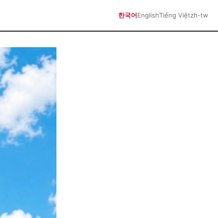
한국어
English
Tiếng Việt
zh-tw