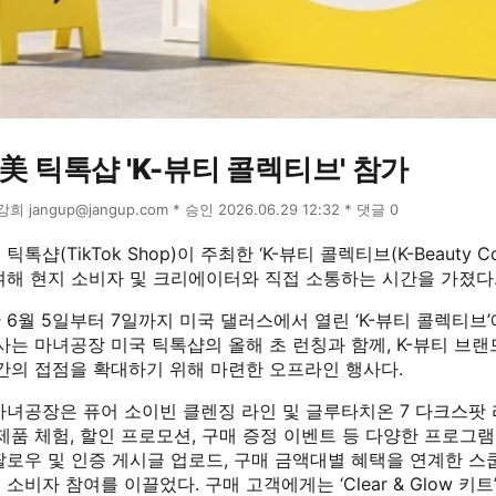
美 틱톡샵 'K-뷰티 콜렉티브' 참가
윤강희 jangup@jangup.com * 승인 2026.06.29 12:32 * 댓글 0
샵(TikTok Shop)이 주최한 ‘K-뷰티 콜렉티브(K-Beauty Coll
여해 현지 소비자 및 크리에이터와 직접 소통하는 시간을 가졌다
6월 5일부터 7일까지 미국 댈러스에서 열린 ‘K-뷰티 콜렉티브
사는 마녀공장 미국 틱톡샵의 올해 초 런칭과 함께, K-뷰티 브랜
 간의 접점을 확대하기 위해 마련한 오프라인 행사다.
마녀공장은 퓨어 소이빈 클렌징 라인 및 글루타치온 7 다크스팟 
제품 체험, 할인 프로모션, 구매 증정 이벤트 등 다양한 프로그램
로우 및 인증 게시글 업로드, 구매 금액대별 혜택을 연계한 스쿱
비자 참여를 이끌었다. 구매 고객에게는 ‘Clear & Glow 키트’