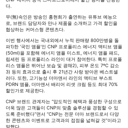
다.
무(無)속인은 방송인 홍현희가 출연하는 유튜브 예능으
로, 브랜드 담당자와 만나 제품을 소개하고 가격 할인을
협상하는 커머스형 콘텐츠다.
이번 행사에서는 국내외에서 누적 판매량 800만병을 돌
파1)한 ‘국민 앰플’인 CNP 프로폴리스 에너지 액티브 앰플
(50ml)을 포함해 에너지 앰플 미스트, 에너지 앰플 패드,
립세린 등 프로폴리스 라인이 대거 참여한다. 특히 프로폴
리스 앰플은 뛰어난 보습 및 광채2), 피부 온도 7ºC 감소
3) 등의 효과으로 출시 후 21년간 사랑 받아온 베스트셀
러다. 또한, 고기능성 더마앤서 라인의 액티브 부스트
PDRN 앰플, 더마앤서 배리어 리셋 크림 등도 최대 70%
할인가로 제공한다.
CNP 브랜드 관계자는 “압도적인 혜택과 풍성한 구성으로
더욱 많은 고객들이 CNP의 맞춤 솔루션을 경험할 수 있
도록 준비했다”면서 “CNP는 전문 더마 브랜드로서 다양
한 콘텐츠와 이벤트로 고객과의 접점을 넓혀갈 것”이라고
말했다.