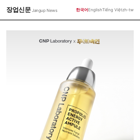
장업신문
한국어
English
Tiếng Việt
zh-tw
Jangup News