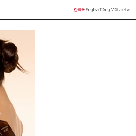
한국어
English
Tiếng Việt
zh-tw