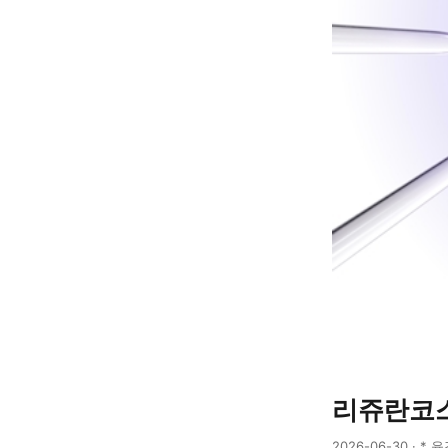
리쥬란코스
2026-06-30 · * 