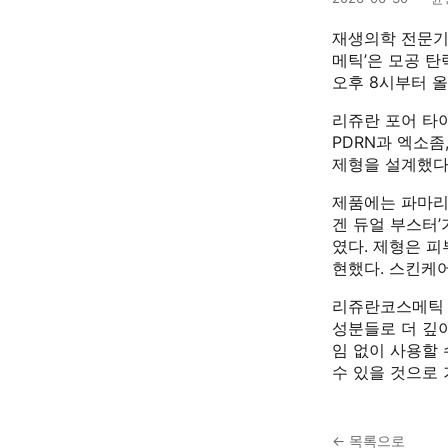
재생의학 전문기
메틱’은 모공 탄
오후 8시부터 
리쥬란 포어 타이
PDRN과 엑소좀
제형을 설계했다
제품에는 파마리서
겐 듀얼 부스터
였다. 제형은 
현했다. 스킨케어
리쥬란코스메틱 
성분들로 더 깊이
임 없이 사용할
수 있을 것으로 
← 목록으로