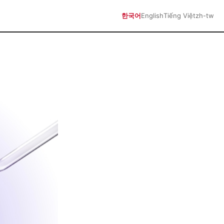
한국어
English
Tiếng Việt
zh-tw