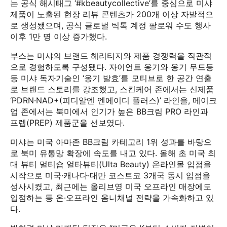
는 공식 해시태그 ‘#kbeautycollective’를 중심으로 미샤
제품이 노출된 현장 리뷰 콘텐츠가 200개 이상 자발적으
로 생성됐으며, 공식 글로벌 틱톡 계정 팔로워 수도 행사
이후 1만 명 이상 증가했다.
부스는 미샤의 브랜드 헤리티지와 제품 경쟁력을 직관적
으로 경험하도록 구성됐다. 자이언트 옹기와 옹기 무드등
등 미샤 독자기술인 ‘옹기 발효’를 모티브로 한 공간 연출
로 브랜드 스토리를 강조했고, 스킨케어 존에서는 신제품
‘PDRN·NAD+(피디알엔 엔에이디 플러스)’ 라인을, 메이크
업 존에서는 북미에서 인기가 높은 BB크림 PRO 라인과
프렙(PREP) 제품군을 선보였다.
미샤는 미국 아마존 BB크림 카테고리 1위 성과를 바탕으
로 북미 유통망 확장에 속도를 내고 있다. 올해 초 미국 최
대 뷰티 멀티숍 얼타뷰티(Ulta Beauty) 온라인몰 입점을
시작으로 미국·캐나다·대만 코스트코 3개국 동시 입점을
성사시켰고, 최근에는 올리브영 미국 오프라인 매장에도
입점하는 등 온·오프라인 옴니채널 전략을 가속화하고 있
다.