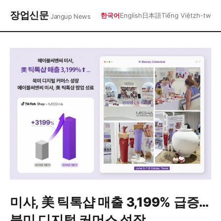
장업신문
한국어
English
日本語
Tiếng Việt
zh-tw
Jangup News
미샤, 美 틱톡샵 매출 3,199% 급증…
북미 디지털 커머스 성장