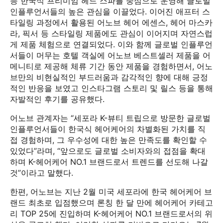
등 한국식 프리미엄 헤드 스파를 중심으로 운영해 글로벌
인플루언서들의 높은 관심을 이끌었다. 이어진 애프터 스
타일링 과정에서 활용된 어노브 헤어 에센스, 헤어 마스카
라, 픽서 등 스타일링 제품에도 관심이 이어지며 자연스럽
게 제품 체험으로 연결되었다. 이와 함께 글로벌 인플루언
서들이 머무는 호텔 객실에 어노브 베스트셀러 제품을 어
메니티로 제공해 체류 기간 동안 제품을 경험하면서, 어노
브만의 비현실적인 부드러움과 감각적인 향에 대해 긍정
적인 반응을 보였고 인스타그램 스토리 및 릴스 등을 통해
자발적인 후기를 공유했다.
어노브 관계자는 “세포라 K-뷰티 트립으로 방문한 글로벌
인플루언서들이 한국식 헤어케어의 차별화된 가치를 직
접 경험하며, 그 우수성에 대한 높은 만족도를 확인할 수
있었다”라며, “앞으로도 글로벌 소비자와의 접점을 확대
하며 K-헤어케어 NO.1 브랜드로서 트렌드를 선도해 나갈
것”이라고 말했다.
한편, 어노브는 지난 2월 미국 세포라에 한국 헤어케어 브
랜드 최초로 입점했으며 론칭 한 달 만에 헤어케어 카테고
리 TOP 25에 진입하며 K-헤어케어 NO.1 브랜드로서의 위