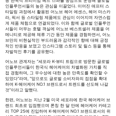
등 한국식 프리미엄 헤드 스파를 중심으로 운영해 글로벌
인플루언서들의 높은 관심을 이끌었다. 이어진 애프터 스
타일링 과정에서 활용된 어노브 헤어 에센스, 헤어 마스카
라, 픽서 등 스타일링 제품에도 관심이 이어지며 자연스럽
게 제품 체험으로 연결되었다. 이와 함께 글로벌 인플루언
서들이 머무는 호텔 객실에 어노브 베스트셀러 제품을 어
메니티로 제공해 체류 기간 동안 제품을 경험하면서, 어노
브만의 비현실적인 부드러움과 감각적인 향에 대해 긍정
적인 반응을 보였고 인스타그램 스토리 및 릴스 등을 통해
자발적인 후기를 공유했다.
어노브 관계자는 “세포라 K-뷰티 트립으로 방문한 글로벌
인플루언서들이 한국식 헤어케어의 차별화된 가치를 직
접 경험하며, 그 우수성에 대한 높은 만족도를 확인할 수
있었다”라며, “앞으로도 글로벌 소비자와의 접점을 확대
하며 K-헤어케어 NO.1 브랜드로서 트렌드를 선도해 나갈
것”이라고 말했다.
한편, 어노브는 지난 2월 미국 세포라에 한국 헤어케어 브
랜드 최초로 입점했으며 론칭 한 달 만에 헤어케어 카테고
리 TOP 25에 진입하며 K-헤어케어 NO.1 브랜드로서의 위