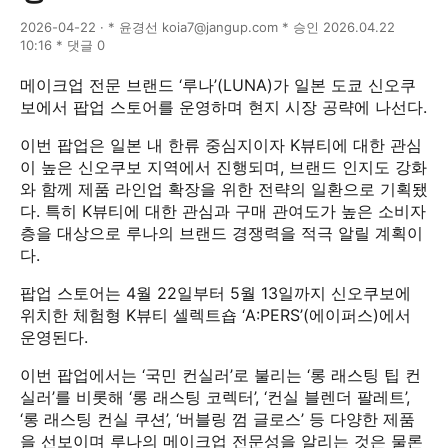
2026-04-22 · * 윤경선 koia7@jangup.com * 승인 2026.04.22
10:16 * 댓글 0
메이크업 전문 브랜드 ‘루나’(LUNA)가 일본 도쿄 신오쿠
보에서 팝업 스토어를 운영하며 현지 시장 공략에 나선다.
이번 팝업은 일본 내 한류 중심지이자 K뷰티에 대한 관심
이 높은 신오쿠보 지역에서 진행되며, 브랜드 인지도 강화
와 함께 제품 라인업 확장을 위한 전략의 일환으로 기획됐
다. 특히 K뷰티에 대한 관심과 구매 관여도가 높은 소비자
층을 대상으로 루나의 브랜드 경쟁력을 적극 알릴 계획이
다.
팝업 스토어는 4월 22일부터 5월 13일까지 신오쿠보에
위치한 체험형 K뷰티 셀렉트숍 ‘A:PERS’(에이퍼스)에서
운영된다.
이번 팝업에서는 ‘국민 컨실러’로 불리는 ‘롱 래스팅 팁 컨
실러’를 비롯해 ‘롱 래스팅 코렉터’, ‘컨실 블렌더 팔레트’,
‘롱 래스팅 컨실 쿠션’, ‘버블링 껌 글로스’ 등 다양한 제품
을 선보이며 루나의 메이크업 전문성을 알리는 것은 물론