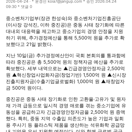
2026-04-24 · * 윤경선 koia7@jangup.com * 승인 2026.04.24
09:30 * 댓글 0
중소벤처기업부(장관 한성숙)와 중소벤처기업진흥공단
(이사장 강석진, 이하 중진공)은 중동 사태 장기화에 따른
대내외 대응력을 제고하고 중소기업의 경영 안정을 지원
하기 위해, 추가경정예산을 통해 5,500억 원을 추가로 확
보했다고 21일 밝혔다.
지난 10일(금) 추가경정예산안이 국회 본회의를 통과함에
따라 중진공은 총 5,500억 원의 정책자금 예산을 추가로
확보했다. 세부 내역으로는 ▲긴급경영안정자금 2,500억
원 ▲혁신창업사업화자금(창업기반) 1,500억 원 ▲신시장
진출지원자금(수출기업글로벌화) 1,000억 원 ▲재창업자
금 500억 원이다.
중진공은 중동 사태 장기화로 인한 고환율·고유가 및 원자
재 가격 급등으로 일시적 경영 애로를 겪는 중소기업에 유
동성을 공급하고자 긴급경영안정자금을 2,500억 원 증액
했다. 특히, 중동 지역 수출입 의존도가 높은 기업과 일회
용 주사기 등 플라스틱 제품을 생산하는 석유화학 공급망
내 기업을 우선 지원할 예정이다. 이와 함께 글로벌 공급