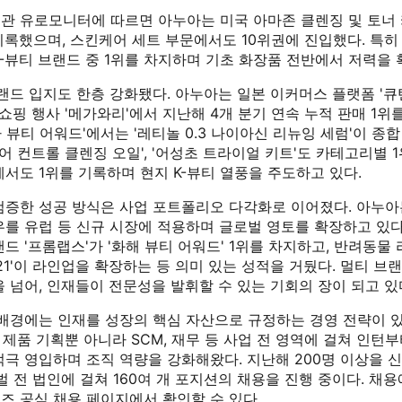
관 유로모니터에 따르면 아누아는 미국 아마존 클렌징 및 토너
기록했으며, 스킨케어 세트 부문에서도 10위권에 진입했다. 특히
-뷰티 브랜드 중 1위를 차지하며 기초 화장품 전반에서 저력을 
랜드 입지도 한층 강화됐다. 아누아는 일본 이커머스 플랫폼 '큐텐
대표 쇼핑 행사 '메가와리'에서 지난해 4개 분기 연속 누적 판매 1위
메가 뷰티 어워드'에서는 '레티놀 0.3 나이아신 리뉴잉 세럼'이 종
포어 컨트롤 클렌징 오일', '어성초 트라이얼 키트'도 카테고리별 1
서도 1위를 기록하며 현지 K-뷰티 열풍을 주도하고 있다.
검증한 성공 방식은 사업 포트폴리오 다각화로 이어졌다. 아누아
를 유럽 등 신규 시장에 적용하며 글로벌 영토를 확장하고 있다.
드 '프롬랩스'가 '화해 뷰티 어워드' 1위를 차지하고, 반려동물
21'이 라인업을 확장하는 등 의미 있는 성적을 거뒀다. 멀티 브
 넘어, 인재들이 전문성을 발휘할 수 있는 기회의 장이 되고 있
 배경에는 인재를 성장의 핵심 자산으로 규정하는 경영 전략이 
, 제품 기획뿐 아니라 SCM, 재무 등 사업 전 영역에 걸쳐 인턴부
극 영입하며 조직 역량을 강화해왔다. 지난해 200명 이상을 신
벌 전 법인에 걸쳐 160여 개 포지션의 채용을 진행 중이다. 채
즈 공식 채용 페이지에서 확인할 수 있다.