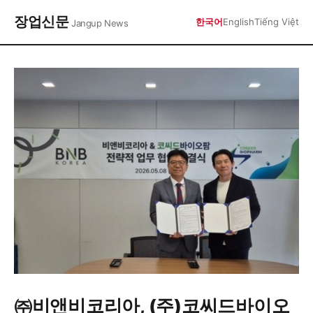
장업신문
한국어
English
Tiếng Việt
Jangup News
㈜비앤비코리아, (주)코씨드바이오