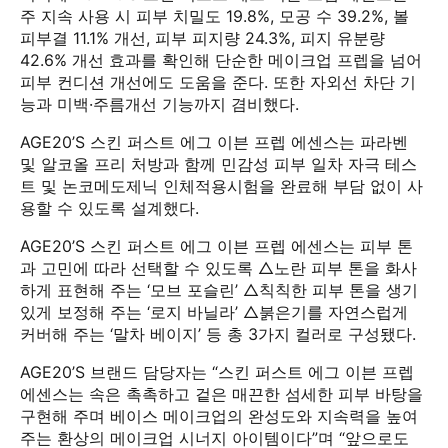
주 지속 사용 시 피부 치밀도 19.8%, 모공 수 39.2%, 볼
피부결 11.1% 개선, 피부 피지량 24.3%, 피지 유분량
42.6% 개선 효과를 확인해 단순한 메이크업 프렙을 넘어
피부 컨디션 개선에도 도움을 준다. 또한 자외선 차단 기
능과 미백·주름개선 기능까지 겸비했다.
AGE20’S 스킨 퍼스트 에그 이븐 프렙 에센스는 파라벤
및 알코올 프리 처방과 함께 민감성 피부 일차 자극 테스
트 및 논코메도제닉 인체적용시험을 완료해 부담 없이 사
용할 수 있도록 설계했다.
AGE20’S 스킨 퍼스트 에그 이븐 프렙 에센스는 피부 톤
과 고민에 따라 선택할 수 있도록 △노란 피부 톤을 화사
하게 표현해 주는 ‘모브 포슬린’ △칙칙한 피부 톤을 생기
있게 보정해 주는 ‘로지 바닐라’ △붉은기를 자연스럽게
커버해 주는 ‘말차 베이지’ 등 총 3가지 컬러로 구성됐다.
AGE20’S 브랜드 담당자는 “스킨 퍼스트 에그 이븐 프렙
에센스는 속은 촉촉하고 겉은 매끈한 섬세한 피부 바탕을
구현해 주며 베이스 메이크업의 완성도와 지속력을 높여
주는 환상의 메이크업 시너지 아이템이다”며 “앞으로도