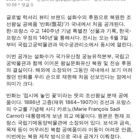
10:56 * 댓글 0
글로벌 럭셔리 뷰티 브랜드 설화수의 후원으로 복원한 조
선왕실 공예품 ‘반화(盤花)’가 국내에서 처음 공개된다.
한-프랑스 수교 140주년 기념 특별전 ‘선물과 기록, 한국-
프랑스 우정의 140년’을 통해서다. 전시는 오는 6월 3일
부터 국립고궁박물관과 덕수궁관리소에서 동시에 열린다.
이번 공개는 설화수가 국가유산청 궁능유적본부, 국립고
궁박물관과 함께 이어온 왕실문화유산 복원 및 전승 후원
의 결실이다. 해외에 소장되어 그동안 국내에서 보기 어려
웠던 반화를 우리 손으로 재현해 처음 선보인다는 점에서
의미가 크다.
반화는 ‘접시에 놓인 꽃’이라는 뜻의 조선왕실 분재 공예
품이다. 1886년 고종(재위 1864~1907)이 조선과 프랑스
의 수교를 기념해 사디 카르노(Marie François Sadi
Carnot) 대통령에게 보낸 외교 예물이다. 원본은 현재 프
랑스 국립기메동양박물관에 소장되어 있다. 보석과 금속,
목재 등이 어우러진 복합 공예품이라 이동이 어려운 만큼,
이번에는 복원 제작 방식으로 국내 공개가 이뤄졌다.