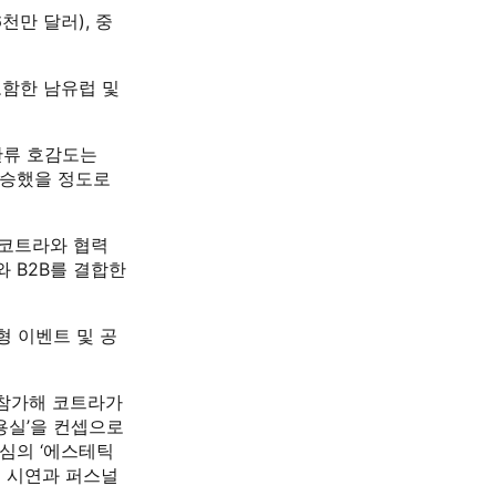
천만 달러), 중
포함한 남유럽 및
한류 호감도는
 상승했을 정도로
 코트라와 협력
와 B2B를 결합한
형 이벤트 및 공
 참가해 코트라가
용실’을 컨셉으로
중심의 ‘에스테틱
법 시연과 퍼스널