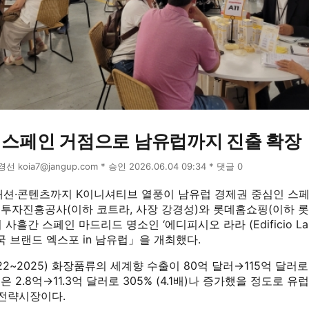
, 스페인 거점으로 남유럽까지 진출 확장
윤경선 koia7@jangup.com * 승인 2026.06.04 09:34 * 댓글 0
패션·콘텐츠까지 K이니셔티브 열풍이 남유럽 경제권 중심인 스
투자진흥공사(이하 코트라, 사장 강경성)와 롯데홈쇼핑(이하 롯데
 사흘간 스페인 마드리드 명소인 ‘에디피시오 라라 (Edificio Lar
국 브랜드 엑스포 in 남유럽」을 개최했다.
022~2025) 화장품류의 세계향 수출이 80억 달러→115억 달러
은 2.8억→11.3억 달러로 305% (4.1배)나 증가했을 정도로 유
 전략시장이다.