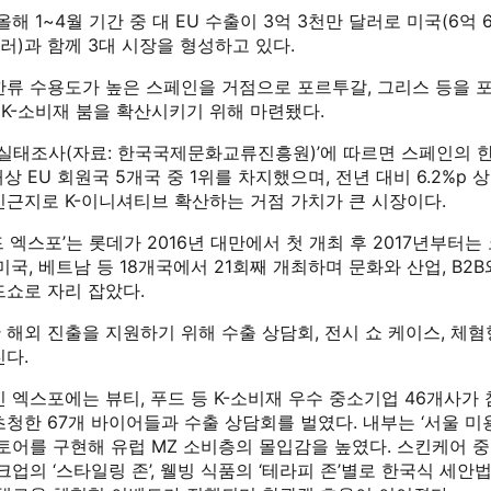
해 1~4월 기간 중 대 EU 수출이 3억 3천만 달러로 미국(6억 6
달러)과 함께 3대 시장을 형성하고 있다.
한류 수용도가 높은 스페인을 거점으로 포르투갈, 그리스 등을 
K-소비재 붐을 확산시키기 위해 마련됐다.
한류실태조사(자료: 한국국제문화교류진흥원)’에 따르면 스페인의 
 대상 EU 회원국 5개국 중 1위를 차지했으며, 전년 대비 6.2%p
인근지로 K-이니셔티브 확산하는 거점 가치가 큰 시장이다.
 엑스포’는 롯데가 2016년 대만에서 첫 개최 후 2017년부터는
미국, 베트남 등 18개국에서 21회째 개최하며 문화와 산업, B2B
드쇼로 자리 잡았다.
해외 진출을 지원하기 위해 수출 상담회, 전시 쇼 케이스, 체혐
진다.
 엑스포에는 뷰티, 푸드 등 K-소비재 우수 중소기업 46개사가
청한 67개 바이어들과 수출 상담회를 벌였다. 내부는 ‘서울 미
토어를 구현해 유럽 MZ 소비층의 몰입감을 높였다. 스킨케어 
이크업의 ‘스타일링 존’, 웰빙 식품의 ‘테라피 존’별로 한국식 세안