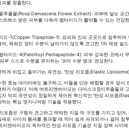
효과를 창출한다.
물(Rosa Damascena Flower Extract): 피부에 닿는 
 스트레스 받은 피부를 다독여 펩타이드가 활약활 수 있는 건강한
1(Copper Tripeptide-1): 표피와 진피 곳곳으로 침투하
여, 채워진 장미 수분이 날아가지 않도록 견고한 1차 재생 쉴드
드-4(Palmitoyl Pentapeptide-4): 피부 깊숙한 곳에서
 피부 스스로 수분을 유지하는 ‘코어 수분 탱크’ 완성한다.
게 비집고 들어가는 유연성, ‘탄성 리포좀(Elastic Liposom
수한 효능 데이터에도 불구하고, 이들을 단순 배합할 경우 앞서 
복하기 어렵다. 이에 ㈜트리엔바이오는 다마스크장미추출물과 고
 막의 유연성이 정밀하게 제어된 혁신적인 ‘탄성 리포좀(Elastic 
화하는 핵심 엔지니어링 기술을 적용했다.
리포좀은 구형의 견고하고 딱딱한 지질 막 구조를 가지고 있어,
질세포 사이의 틈새를 통과할 때 막이 쉽게 파괴되거나 걸려 침
 트리엔바이오의 독자적인 탄성 리포좀 기술은 지질 장벽 사이에