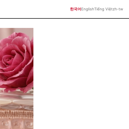
한국어
English
Tiếng Việt
zh-tw