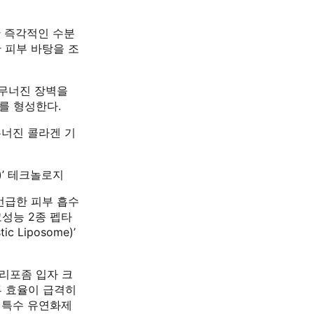
순간 즉각적인 수분
 피부 바탕을 조
여 무너진 장벽을
를 형성한다.
 무너진 콜라겐 기
e)’ 테크놀로지
언급한 피부 흡수
성능 2종 펩타
Liposome)’
 리포좀 입자 크
투 효율이 급격히
 특수 유연화제