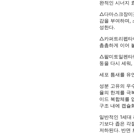
완적인 시너지 
△다마스크장미꽃추출
감을 부여하며,
성한다.
△카퍼트리펩타이드-
촘촘하게 이어 붙
△팔미토일펜타펩타이
둥을 다시 세워,
세포 틈새를 유연하
성분 고유의 우
율의 한계를 극
이드 복합체를 입자
구조 내에 캡슐
일반적인 1세대 
기보다 좁은 각
저하된다. 반면