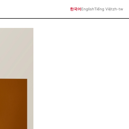
한국어
English
Tiếng Việt
zh-tw