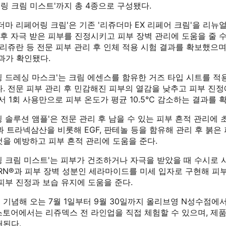
페어링 크림 미스트'까지 총 4종으로 구성됐다.
더마 리페어링 크림'은 기존 '리쥬더마 EX 리페어 크림'을 리뉴
 후 자극 받은 피부를 진정시키고 피부 장벽 관리에 도움을 줄 
 리쥬란 등 전문 피부 관리 후 인체 적용 시험 결과를 확보했으며,
과가 확인됐다.
링 드레싱 마스크'는 크림 에센스를 함유한 거즈 타입 시트를 적
. 전문 피부 관리 후 민감해진 피부의 열감을 낮추고 피부 진정
1회 사용만으로 피부 온도가 평균 10.5℃ 감소하는 결과를 
 솔루션 앰플'은 전문 관리 후 남을 수 있는 피부 흔적 관리에 
®과 트라넥삼산을 비롯해 EGF, 판테놀 등을 함유해 관리 후 붉
것을 예방하고 피부 흔적 관리에 도움을 준다.
링 크림 미스트'는 피부가 건조하거나 자극을 받았을 때 수시로 
DRN®과 피부 장벽 성분인 세라마이드를 미세 입자로 구현해 피
피부 진정과 보습 유지에 도움을 준다.
 기념해 오는 7월 1일부터 9월 30일까지 올리브영 N성수점에
스토어에서는 리쥬덱스 전 라인업을 직접 체험할 수 있으며, 제
매된다.