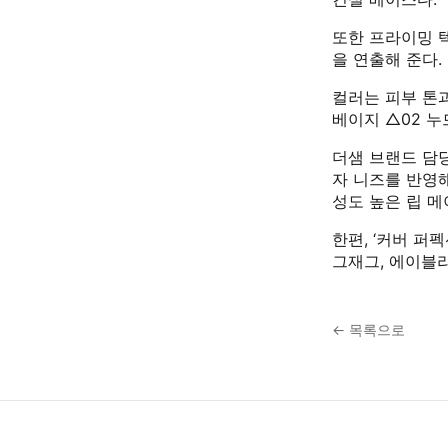
또한 프라이밍 
을 연출해 준다.
컬러는 피부 톤과
베이지 △02 누
더샘 브랜드 담당
자 니즈를 반영해
성도 높은 립 메
한편, ‘커버 퍼
그재그, 에이블리
← 목록으로